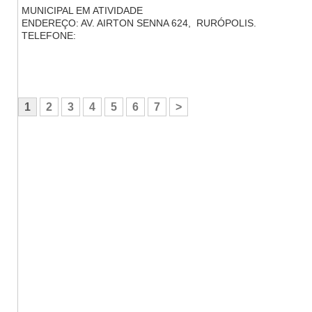
MUNICIPAL EM ATIVIDADE
ENDEREÇO: AV. AIRTON SENNA 624, RURÓPOLIS.
TELEFONE:
1
2
3
4
5
6
7
>